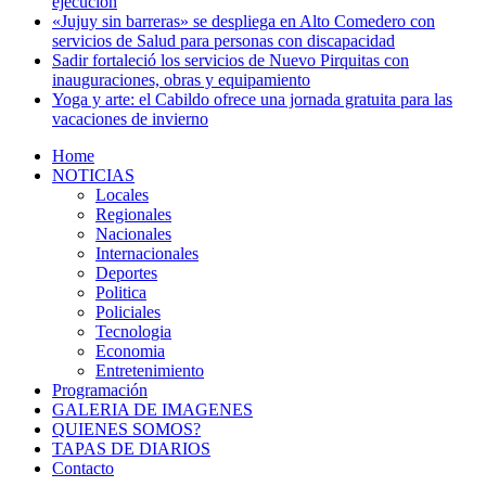
ejecución
«Jujuy sin barreras» se despliega en Alto Comedero con
servicios de Salud para personas con discapacidad
Sadir fortaleció los servicios de Nuevo Pirquitas con
inauguraciones, obras y equipamiento
Yoga y arte: el Cabildo ofrece una jornada gratuita para las
vacaciones de invierno
Home
NOTICIAS
Locales
Regionales
Nacionales
Internacionales
Deportes
Politica
Policiales
Tecnologia
Economia
Entretenimiento
Programación
GALERIA DE IMAGENES
QUIENES SOMOS?
TAPAS DE DIARIOS
Contacto