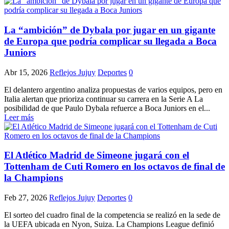
La “ambición” de Dybala por jugar en un gigante
de Europa que podría complicar su llegada a Boca
Juniors
Abr 15, 2026
Reflejos Jujuy
Deportes
0
El delantero argentino analiza propuestas de varios equipos, pero en
Italia alertan que prioriza continuar su carrera en la Serie A La
posibilidad de que Paulo Dybala refuerce a Boca Juniors en el...
Leer más
El Atlético Madrid de Simeone jugará con el
Tottenham de Cuti Romero en los octavos de final de
la Champions
Feb 27, 2026
Reflejos Jujuy
Deportes
0
El sorteo del cuadro final de la competencia se realizó en la sede de
la UEFA ubicada en Nyon, Suiza. La Champions League definió