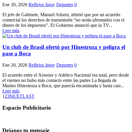
Ene 20, 2026
Reflejos Jujuy
Deportes
0
El jefe de Gabinete, Manuel Adorni, afirmó que por un acuerdo
comercial los derechos de transmisión “no serán afrontados con el
dinero de los impuestos”. El Gobierno anunció que la TV...
Leer más
Un club de Brasil ofertó por Hinestroza y peligra el
pase a Boca
Ene 20, 2026
Reflejos Jujuy
Deportes
0
El acuerdo entre el Xeneize y Atlético Nacional era total, pero desde
el viernes no hubo más contacto entre las partes La llegada de
Marino Hinestroza a Boca, que parecía encaminada y hasta casi...
Leer más
1
2
3
NEXT
LAST
Espacio Publicitario
Dejanos tu mensaje