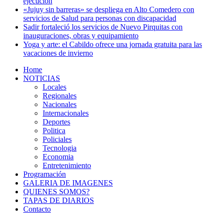
ejecución
«Jujuy sin barreras» se despliega en Alto Comedero con
servicios de Salud para personas con discapacidad
Sadir fortaleció los servicios de Nuevo Pirquitas con
inauguraciones, obras y equipamiento
Yoga y arte: el Cabildo ofrece una jornada gratuita para las
vacaciones de invierno
Home
NOTICIAS
Locales
Regionales
Nacionales
Internacionales
Deportes
Politica
Policiales
Tecnologia
Economia
Entretenimiento
Programación
GALERIA DE IMAGENES
QUIENES SOMOS?
TAPAS DE DIARIOS
Contacto