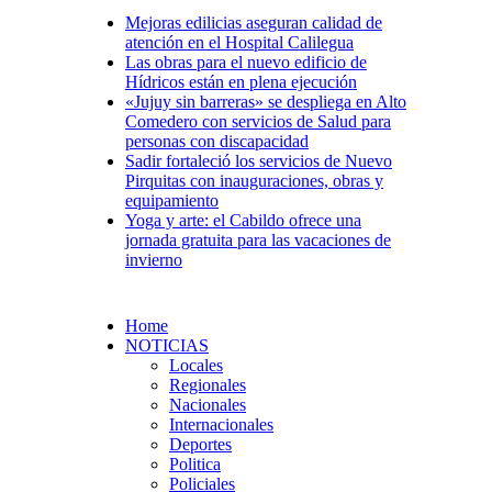
Mejoras edilicias aseguran calidad de
atención en el Hospital Calilegua
Las obras para el nuevo edificio de
Hídricos están en plena ejecución
«Jujuy sin barreras» se despliega en Alto
Comedero con servicios de Salud para
personas con discapacidad
Sadir fortaleció los servicios de Nuevo
Pirquitas con inauguraciones, obras y
equipamiento
Yoga y arte: el Cabildo ofrece una
jornada gratuita para las vacaciones de
invierno
Home
NOTICIAS
Locales
Regionales
Nacionales
Internacionales
Deportes
Politica
Policiales