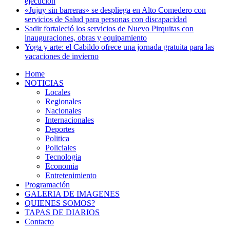
ejecución
«Jujuy sin barreras» se despliega en Alto Comedero con
servicios de Salud para personas con discapacidad
Sadir fortaleció los servicios de Nuevo Pirquitas con
inauguraciones, obras y equipamiento
Yoga y arte: el Cabildo ofrece una jornada gratuita para las
vacaciones de invierno
Home
NOTICIAS
Locales
Regionales
Nacionales
Internacionales
Deportes
Politica
Policiales
Tecnologia
Economia
Entretenimiento
Programación
GALERIA DE IMAGENES
QUIENES SOMOS?
TAPAS DE DIARIOS
Contacto