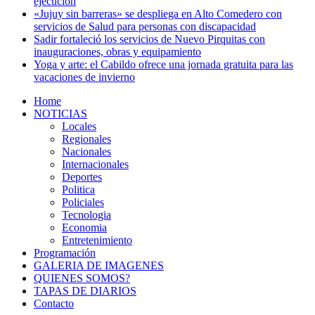
ejecución
«Jujuy sin barreras» se despliega en Alto Comedero con
servicios de Salud para personas con discapacidad
Sadir fortaleció los servicios de Nuevo Pirquitas con
inauguraciones, obras y equipamiento
Yoga y arte: el Cabildo ofrece una jornada gratuita para las
vacaciones de invierno
Home
NOTICIAS
Locales
Regionales
Nacionales
Internacionales
Deportes
Politica
Policiales
Tecnologia
Economia
Entretenimiento
Programación
GALERIA DE IMAGENES
QUIENES SOMOS?
TAPAS DE DIARIOS
Contacto