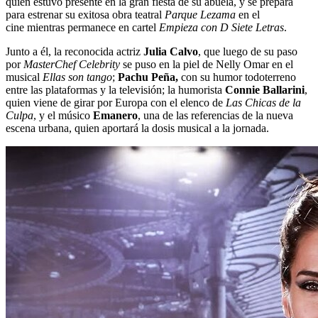
quien estuvo presente en la gran fiesta de su abuela, y se prepara
para estrenar su exitosa obra teatral
Parque Lezama
en el
cine mientras permanece en cartel
Empieza con D Siete Letras
.
Junto a él, la reconocida actriz
Julia Calvo
, que luego de su paso
por
MasterChef Celebrity
se puso en la piel de Nelly Omar en el
musical
Ellas son tango
;
Pachu Peña,
con su humor todoterreno
entre las plataformas y la televisión; la humorista
Connie Ballarini
,
quien viene de girar por Europa con el elenco de
Las Chicas de la
Culpa
, y el músico
Emanero
, una de las referencias de la nueva
escena urbana, quien aportará la dosis musical a la jornada.