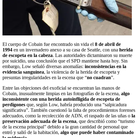
El cuerpo de Cobain fue encontrado sin vida el
8 de abril de
1994
en un invernadero anexo a su casa de Seattle, con una
herida
de escopeta en la cabeza
. Las autoridades dictaminaron su muerte
por suicidio, una conclusión que el SPD mantiene hasta hoy. Sin
embargo, Low señaló diversas anomalías:
inconsistencias en la
evidencia sanguínea
, la violencia de la herida de escopeta y
presuntas irregularidades en la escena que “
no cuadran
”.
Entre las objeciones del exoficial se encuentran las manos de
Cobain, inusualmente limpias en las fotografías de la escena,
algo
inconsistente con una herida autoinfligida de escopeta de
perdigones
que, según Low, habría producido una “salpicadura
significativa”. También cuestionó la falta de procedimientos forenses
adecuados, como la recolección de ADN, el raspado de las uñas o
la
preservación adecuada de la escena
, que describió como “turismo
de la escena principal” debido a la gran cantidad de personal que
entró y salió de la habitación,
algo que puede haber contaminado
la evidencia
.