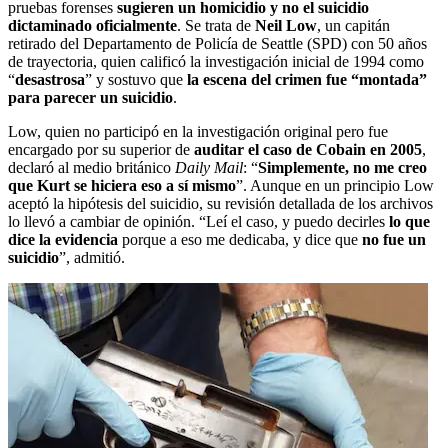
pruebas forenses
sugieren un homicidio y no el suicidio
dictaminado oficialmente
. Se trata de
Neil Low
, un capitán
retirado del Departamento de Policía de Seattle (SPD) con 50 años
de trayectoria, quien calificó la investigación inicial de 1994 como
“
desastrosa
” y sostuvo que
la escena del crimen fue “montada”
para parecer un suicidio
.
Low, quien no participó en la investigación original pero fue
encargado por su superior de
auditar el caso de Cobain en 2005
,
declaró al medio británico
Daily Mail
: “
Simplemente, no me creo
que Kurt se hiciera eso a sí mismo
”. Aunque en un principio Low
aceptó la hipótesis del suicidio, su revisión detallada de los archivos
lo llevó a cambiar de opinión. “Leí el caso, y puedo decirles
lo que
dice la evidencia
porque a eso me dedicaba, y dice que
no fue un
suicidio
”, admitió.