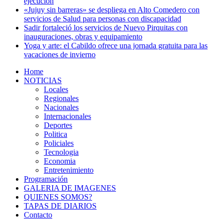
ejecución
«Jujuy sin barreras» se despliega en Alto Comedero con
servicios de Salud para personas con discapacidad
Sadir fortaleció los servicios de Nuevo Pirquitas con
inauguraciones, obras y equipamiento
Yoga y arte: el Cabildo ofrece una jornada gratuita para las
vacaciones de invierno
Home
NOTICIAS
Locales
Regionales
Nacionales
Internacionales
Deportes
Politica
Policiales
Tecnologia
Economia
Entretenimiento
Programación
GALERIA DE IMAGENES
QUIENES SOMOS?
TAPAS DE DIARIOS
Contacto