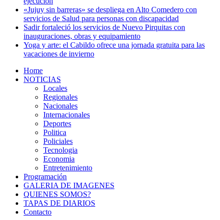
ejecución
«Jujuy sin barreras» se despliega en Alto Comedero con
servicios de Salud para personas con discapacidad
Sadir fortaleció los servicios de Nuevo Pirquitas con
inauguraciones, obras y equipamiento
Yoga y arte: el Cabildo ofrece una jornada gratuita para las
vacaciones de invierno
Home
NOTICIAS
Locales
Regionales
Nacionales
Internacionales
Deportes
Politica
Policiales
Tecnologia
Economia
Entretenimiento
Programación
GALERIA DE IMAGENES
QUIENES SOMOS?
TAPAS DE DIARIOS
Contacto