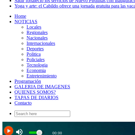
Sadir fortaleció los servicios de Nuevo Pirquitas con inaugurac
Yoga y arte: el Cabildo ofrece una jornada gratuita para las vac
Home
NOTICIAS
Locales
Regionales
Nacionales
Internacionales
Deportes
Politica
Policiales
Tecnologia
Economia
Entretenimiento
Programación
GALERIA DE IMAGENES
QUIENES SOMOS?
TAPAS DE DIARIOS
Contacto
Search
for: