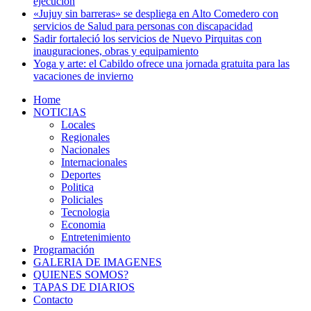
ejecución
«Jujuy sin barreras» se despliega en Alto Comedero con
servicios de Salud para personas con discapacidad
Sadir fortaleció los servicios de Nuevo Pirquitas con
inauguraciones, obras y equipamiento
Yoga y arte: el Cabildo ofrece una jornada gratuita para las
vacaciones de invierno
Home
NOTICIAS
Locales
Regionales
Nacionales
Internacionales
Deportes
Politica
Policiales
Tecnologia
Economia
Entretenimiento
Programación
GALERIA DE IMAGENES
QUIENES SOMOS?
TAPAS DE DIARIOS
Contacto