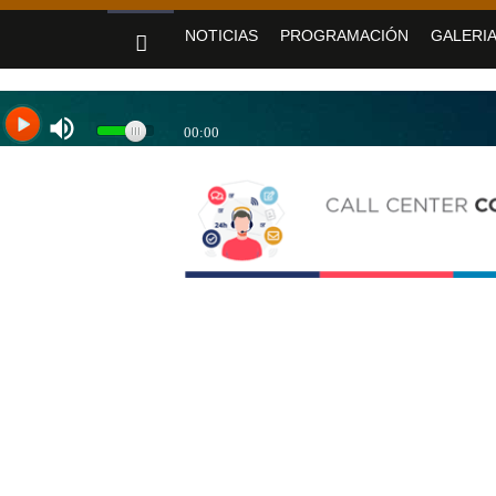
«Jujuy sin barreras» se despliega en Alto Co
NOTICIAS
PROGRAMACIÓN
GALERIA
Sadir fortaleció los servicios de Nue
Yoga y arte: el Cabildo ofrece una