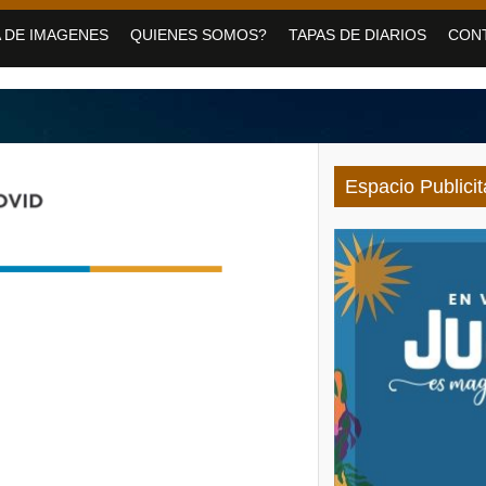
medero con servicios de Salud para personas con discapacidad
 DE IMAGENES
QUIENES SOMOS?
TAPAS DE DIARIOS
CON
vo Pirquitas con inauguraciones, obras y equipamiento
 jornada gratuita para las vacaciones de invierno
Espacio Publicit