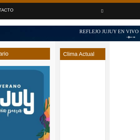
TACTO
ario
Clima Actual