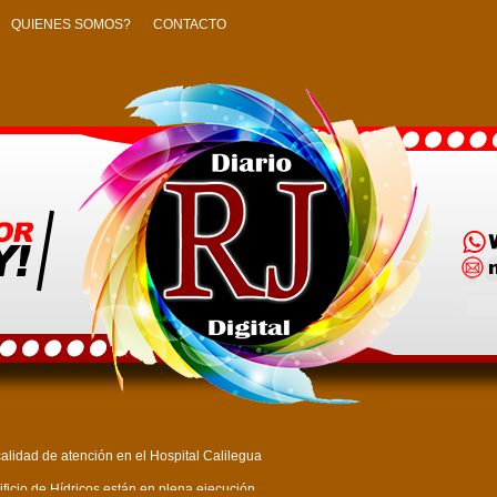
QUIENES SOMOS?
CONTACTO
alidad de atención en el Hospital Calilegua
ficio de Hídricos están en plena ejecución