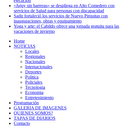
ejecución
«Jujuy sin barreras» se despliega en Alto Comedero con
servicios de Salud para personas con discapacidad
Sadir fortaleció los servicios de Nuevo Pirquitas con
inauguraciones, obras y equipamiento
Yoga y arte: el Cabildo ofrece una jornada gratuita para las
vacaciones de invierno
Home
NOTICIAS
Locales
Regionales
Nacionales
Internacionales
Deportes
Politica
Policiales
Tecnologia
Economia
Entretenimiento
Programación
GALERIA DE IMAGENES
QUIENES SOMOS?
TAPAS DE DIARIOS
Contacto