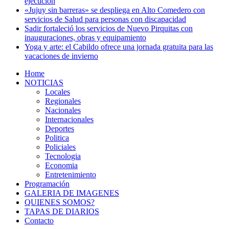
ejecución
«Jujuy sin barreras» se despliega en Alto Comedero con
servicios de Salud para personas con discapacidad
Sadir fortaleció los servicios de Nuevo Pirquitas con
inauguraciones, obras y equipamiento
Yoga y arte: el Cabildo ofrece una jornada gratuita para las
vacaciones de invierno
Home
NOTICIAS
Locales
Regionales
Nacionales
Internacionales
Deportes
Politica
Policiales
Tecnologia
Economia
Entretenimiento
Programación
GALERIA DE IMAGENES
QUIENES SOMOS?
TAPAS DE DIARIOS
Contacto