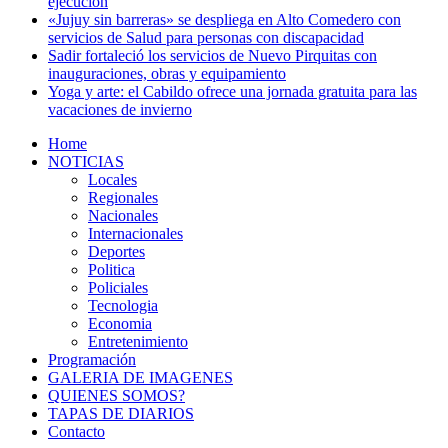
ejecución
«Jujuy sin barreras» se despliega en Alto Comedero con
servicios de Salud para personas con discapacidad
Sadir fortaleció los servicios de Nuevo Pirquitas con
inauguraciones, obras y equipamiento
Yoga y arte: el Cabildo ofrece una jornada gratuita para las
vacaciones de invierno
Home
NOTICIAS
Locales
Regionales
Nacionales
Internacionales
Deportes
Politica
Policiales
Tecnologia
Economia
Entretenimiento
Programación
GALERIA DE IMAGENES
QUIENES SOMOS?
TAPAS DE DIARIOS
Contacto