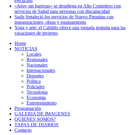
ejecución
«Jujuy sin barreras» se despliega en Alto Comedero con
servicios de Salud para personas con discapacidad
Sadir fortaleció los servicios de Nuevo Pirquitas con
inauguraciones, obras y equipamiento
Yoga y arte: el Cabildo ofrece una jornada gratuita para las
vacaciones de invierno
Home
NOTICIAS
Locales
Regionales
Nacionales
Internacionales
Deportes
Politica
Policiales
Tecnologia
Economia
Entretenimiento
Programación
GALERIA DE IMAGENES
QUIENES SOMOS?
TAPAS DE DIARIOS
Contacto