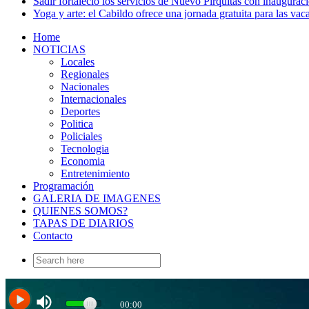
Sadir fortaleció los servicios de Nuevo Pirquitas con inaugurac
Yoga y arte: el Cabildo ofrece una jornada gratuita para las vac
Home
NOTICIAS
Locales
Regionales
Nacionales
Internacionales
Deportes
Politica
Policiales
Tecnologia
Economia
Entretenimiento
Programación
GALERIA DE IMAGENES
QUIENES SOMOS?
TAPAS DE DIARIOS
Contacto
Search
for: