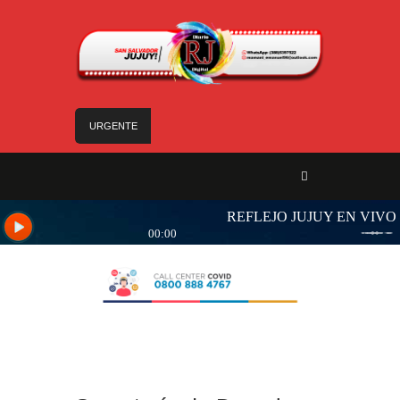
URGENTE
Mejoras edilicias aseguran calidad de atención
en el Hospital Calilegua
Las obras para el nuevo edificio de Hídricos
están en plena ejecución
«Jujuy sin barreras» se despliega en Alto
Comedero con servicios de Salud para personas
con discapacidad
Sadir fortaleció los servicios de Nuevo Pirquitas
con inauguraciones, obras y equipamiento
Yoga y arte: el Cabildo ofrece una jornada
gratuita para las vacaciones de invierno