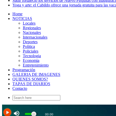
Sadir fortaleció los servicios de Nuevo Pirquitas con inaugurac
Yoga y arte: el Cabildo ofrece una jornada gratuita para las vac
Home
NOTICIAS
Locales
Regionales
Nacionales
Internacionales
Deportes
Politica
Policiales
Tecnologia
Economia
Entretenimiento
Programación
GALERIA DE IMAGENES
QUIENES SOMOS?
TAPAS DE DIARIOS
Contacto
Search
for: