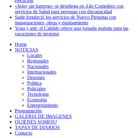
ejecución
«Jujuy sin barreras» se despliega en Alto Comedero con
servicios de Salud para personas con discapacidad
Sadir fortaleció los servicios de Nuevo Pirquitas con
inauguraciones, obras y equipamiento
Yoga y arte: el Cabildo ofrece una jornada gratuita para las
vacaciones de invierno
Home
NOTICIAS
Locales
Regionales
Nacionales
Internacionales
Deportes
Politica
Policiales
Tecnologia
Economia
Entretenimiento
Programación
GALERIA DE IMAGENES
QUIENES SOMOS?
TAPAS DE DIARIOS
Contacto