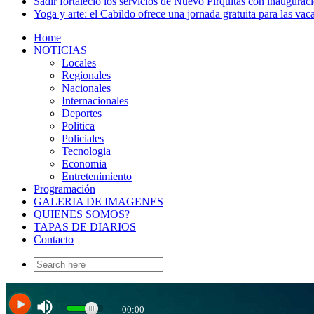
Sadir fortaleció los servicios de Nuevo Pirquitas con inaugurac
Yoga y arte: el Cabildo ofrece una jornada gratuita para las vac
Home
NOTICIAS
Locales
Regionales
Nacionales
Internacionales
Deportes
Politica
Policiales
Tecnologia
Economia
Entretenimiento
Programación
GALERIA DE IMAGENES
QUIENES SOMOS?
TAPAS DE DIARIOS
Contacto
Search
for: