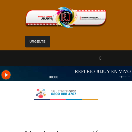
URGENTE
Mejoras edilicias aseguran calidad de atención
en el Hospital Calilegua
Las obras para el nuevo edificio de Hídricos
están en plena ejecución
«Jujuy sin barreras» se despliega en Alto
Comedero con servicios de Salud para personas
con discapacidad
Sadir fortaleció los servicios de Nuevo Pirquitas
con inauguraciones, obras y equipamiento
Yoga y arte: el Cabildo ofrece una jornada
gratuita para las vacaciones de invierno