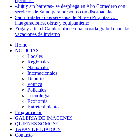
ejecución
«Jujuy sin barreras» se despliega en Alto Comedero con
servicios de Salud para personas con discapacidad
Sadir fortaleció los servicios de Nuevo Pirquitas con
inauguraciones, obras y equipamiento
Yoga y arte: el Cabildo ofrece una jornada gratuita para las
vacaciones de invierno
Home
NOTICIAS
Locales
Regionales
Nacionales
Internacionales
Deportes
Politica
Policiales
Tecnologia
Economia
Entretenimiento
Programación
GALERIA DE IMAGENES
QUIENES SOMOS?
TAPAS DE DIARIOS
Contacto