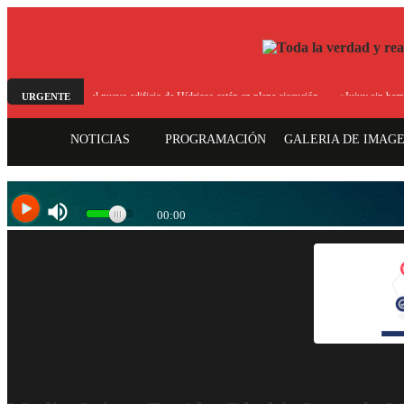
Las obras para el nuevo edificio de Hídricos están en plena ejecución
«Jujuy sin barreras»
URGENTE
NOTICIAS
PROGRAMACIÓN
GALERIA DE IMAG