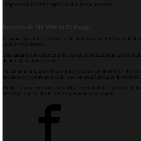
comparte con INVAP y para la cual se busca inversores.
Proyecto de 200 MW en El Pongo
Se suma a esa oferta, el proyecto de ampliación en 200 Mw de la pla
apuntó el Gobernador.
Tras hablar del sostenimiento de la producción tradicional que se tradu
de litio, plata, plomo y zinc”.
En cuanto al litio, informó que Jujuy produce actualmente 17.500 to
hectáreas de yacimiento de litio, que son áreas libres para inversores”,
En otro tramo de su exposición, Morales reivindicó la “decisión de l
posicionar con solidez la oferta exportadora de la región”.