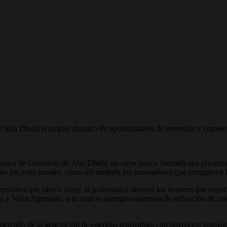
bu Dhabi el amplio abanico de oportunidades de inversión y comercio q
ámara de
Comercio
de
Abu Dhabi
, en cuyo marco formuló una presenta
nto los tradicionales, como así también los innovadores que enriquecen
nversiones que ofrece Jujuy, el gobernador destacó los avances que exp
s y Valor Agregado, a lo cual se agregan esquemas de reducción de costo
mercado de la generación de energías renovables con proyectos innovado