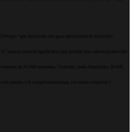
 El Pongo “que representa una gran oportunidad de inversión”,
ó la “riqueza mineral significativa que permite una valiosa producción
un volumen de 85.000 toneladas. “Además, están disponibles 30.000
a las puertas a la complementariedad, con miras a ingresar y