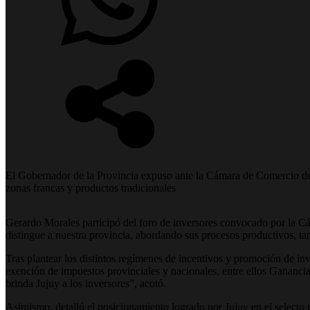
El Gobernador de la Provincia expuso ante la Cámara de Comercio de A
zonas francas y productos tradicionales
Gerardo
Morales
participó del foro de
inversores
convocado por la C
distingue a nuestra provincia, abordando sus procesos productivos, ta
Tras plantear los distintos regímenes de incentivos y promoción de i
exención de impuestos provinciales y nacionales, entre ellos Ganancia
brinda Jujuy a los inversores”, acotó.
Asimismo, detalló el posicionamiento logrado por Jujuy en el selecto 