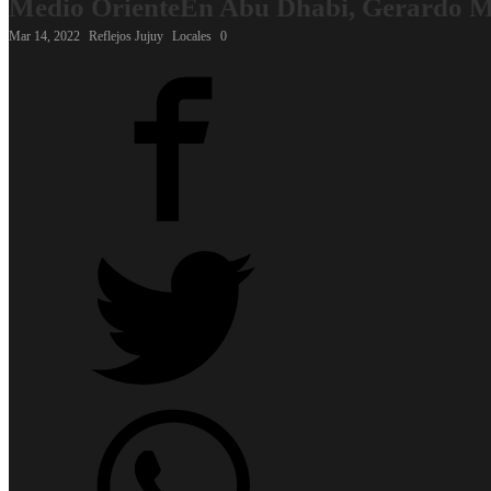
Medio OrienteEn Abu Dhabi, Gerardo Mora
Mar 14, 2022
Reflejos Jujuy
Locales
0