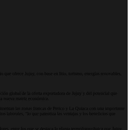
ue ofrece Jujuy, con base en litio, turismo, energías renovables,
ción global de la oferta exportadora de
Jujuy
y del potencial que
 la nueva matriz económica.
erimentan las zonas francas de Perico y La Quiaca con una importante
s laborales, “lo que patentiza las ventajas y los beneficios que
res, entre los que se destaca la planta termofotovoltaica que Jujuy