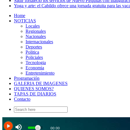
Sadir fortaleció los servicios de Nuevo Pirquitas con inaugurac
Yoga y arte: el Cabildo ofrece una jornada gratuita para las vac
Home
NOTICIAS
Locales
Regionales
Nacionales
Internacionales
Deportes
Politica
Policiales
Tecnologia
Economia
Entretenimiento
Programación
GALERIA DE IMAGENES
QUIENES SOMOS?
TAPAS DE DIARIOS
Contacto
Search
for: