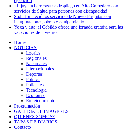
ejecución
«Jujuy sin barreras» se despliega en Alto Comedero con
servicios de Salud para personas con discapacidad
Sadir fortaleció los servicios de Nuevo Pirquitas con
inauguraciones, obras y equipamiento
Yoga y arte: el Cabildo ofrece una jornada gratuita para las
vacaciones de invierno
Home
NOTICIAS
Locales
Regionales
Nacionales
Internacionales
Deportes
Politica
Policiales
Tecnologia
Economia
Entretenimiento
Programación
GALERIA DE IMAGENES
QUIENES SOMOS?
TAPAS DE DIARIOS
Contacto