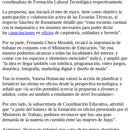
coordinadora de Formación Laboral Tecnológica respectivamente.
La propuesta, que iniciará el mes de mayo, tiene como objetivo la
participación y colaboración activa de las Escuelas Técnicas, al
respecto Sánchez de Bustamante detalló que “estas escuelas cuentan
con la maquinaria y los insumos necesarios para poder dictar
las
capacitaciones
en
oficios
de carpintería, soldadura y herrería”.
Por su parte, Fernanda Checa Monaldi, recalcó la importancia de
trabajar en conjunto con el Ministerio de Educación, “de esta
manera podremos alcanzar a todas las localidades del interior, y
contar con los espacios y elementos esenciales” indicó, y amplió que
“la idea es llegar también con robótica, programación, video juegos,
domótica, fotografía, marketing digital y diseño de moda”.
Tras la reunión, Vanesa Humacata valoró la acción de planificar y
fortalecer las ofertas en oficios desde la perspectiva tecnológica, y
señaló que «la acción permitirá acercar la propuesta a jóvenes y
adultos, como así también a estudiantes de nivel Secundario».
Por otro lado, la subsecretaria de Coordinación Educativa, advirtió
que “a partir del balance de la formación en oficios presentado por el
Ministerio de Trabajo, pudimos reconocer que hay una gran
demanda de la materia en cuestión entre las mujeres de Jujuy”.
Asimismo, Humacata informó que «otro de los temas abordados