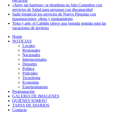
ejecución
«Jujuy sin barreras» se despliega en Alto Comedero con
servicios de Salud para personas con discapacidad
Sadir fortaleció los servicios de Nuevo Pirquitas con
inauguraciones, obras y equipamiento
Yoga y arte: el Cabildo ofrece una jornada gratuita para las
vacaciones de invierno
Home
NOTICIAS
Locales
Regionales
Nacionales
Internacionales
Deportes
Politica
Policiales
Tecnologia
Economia
Entretenimiento
Programación
GALERIA DE IMAGENES
QUIENES SOMOS?
TAPAS DE DIARIOS
Contacto