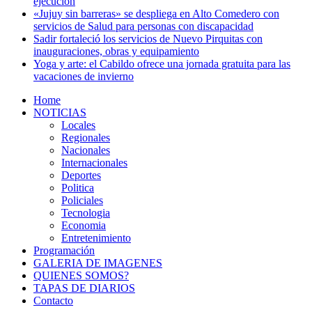
ejecución
«Jujuy sin barreras» se despliega en Alto Comedero con
servicios de Salud para personas con discapacidad
Sadir fortaleció los servicios de Nuevo Pirquitas con
inauguraciones, obras y equipamiento
Yoga y arte: el Cabildo ofrece una jornada gratuita para las
vacaciones de invierno
Home
NOTICIAS
Locales
Regionales
Nacionales
Internacionales
Deportes
Politica
Policiales
Tecnologia
Economia
Entretenimiento
Programación
GALERIA DE IMAGENES
QUIENES SOMOS?
TAPAS DE DIARIOS
Contacto