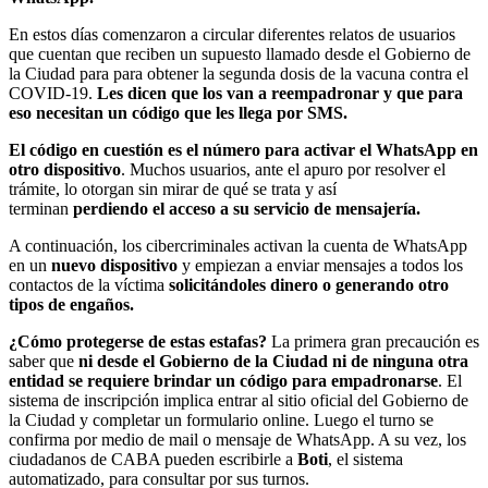
En estos días comenzaron a circular diferentes relatos de usuarios
que cuentan que reciben un supuesto llamado desde el Gobierno de
la Ciudad para para obtener la segunda dosis de la vacuna contra el
COVID-19.
Les dicen que los van a reempadronar y que para
eso necesitan un código que les llega por SMS.
El código en cuestión es el número para activar el WhatsApp en
otro dispositivo
. Muchos usuarios, ante el apuro por resolver el
trámite, lo otorgan sin mirar de qué se trata y así
terminan
perdiendo el acceso a su servicio de mensajería.
A continuación, los cibercriminales activan la cuenta de WhatsApp
en un
nuevo dispositivo
y empiezan a enviar mensajes a todos los
contactos de la víctima
solicitándoles dinero o generando otro
tipos de engaños.
¿Cómo protegerse de estas estafas?
La primera gran precaución es
saber que
ni desde el Gobierno de la Ciudad ni de ninguna otra
entidad se requiere brindar un código para empadronarse
. El
sistema de inscripción implica entrar al sitio oficial del Gobierno de
la Ciudad y completar un formulario online. Luego el turno se
confirma por medio de mail o mensaje de WhatsApp. A su vez, los
ciudadanos de CABA pueden escribirle a
Boti
, el sistema
automatizado, para consultar por sus turnos.