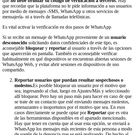
que
no debe brindar su código de verificación a terceros
. Hay
que recordar que la plataforma no le pide información a sus usuarios
por medio de mensajes -SMS, WhatsApp u otros servicios de
mensajería- ni a través de llamadas telefónicas.
Es vital activar la verificación en dos pasos de WhatsApp
Si se recibe un mensaje de WhatsApp proveniente de un
usuario
desconocido
solicitando datos confidenciales de este tipo, es
aconsejable
bloquear
y
reportar
al usuario a través de las opciones
que aparecerán en pantalla. También es aconsejable verificar
habitualmente en qué dispositivos se encuentran abiertas sesiones de
WhatsApp Web, y evitar abrir sesiones en dispositivos de uso
compartido.
Reportar usuarios que puedan resultar sospechosos o
molestos.
Es posible bloquear un usuario por el motivo que
sea, ingresando al chat, luego en Ajustes/Más y seleccionado
allí bloquear. Pero hay un paso más para hacer en caso de que
se trate de un contacto que esté enviando mensajes molestos,
amenazantes o inoportunos por el motivo que sea. En esos
casos directamente se puede optar por
Reportar
que es otra
de las herramientas disponibles en el apartado mencionado.
Hay que tener en cuenta que al usar esta opción, se enviará a
WhatsApp los mensajes más recientes de esta persona a modo
de sostén de la denuncia que se está realizando. De hecho al