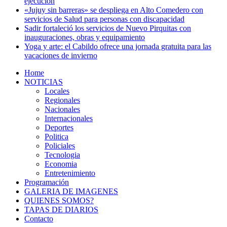
ejecución
«Jujuy sin barreras» se despliega en Alto Comedero con
servicios de Salud para personas con discapacidad
Sadir fortaleció los servicios de Nuevo Pirquitas con
inauguraciones, obras y equipamiento
Yoga y arte: el Cabildo ofrece una jornada gratuita para las
vacaciones de invierno
Home
NOTICIAS
Locales
Regionales
Nacionales
Internacionales
Deportes
Politica
Policiales
Tecnologia
Economia
Entretenimiento
Programación
GALERIA DE IMAGENES
QUIENES SOMOS?
TAPAS DE DIARIOS
Contacto