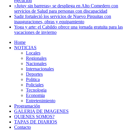
ejecución
«Jujuy sin barreras» se despliega en Alto Comedero con
servicios de Salud para personas con discapacidad
Sadir fortaleció los servicios de Nuevo Pirquitas con
inauguraciones, obras y equipamiento
Yoga y arte: el Cabildo ofrece una jornada gratuita para las
vacaciones de invierno
Home
NOTICIAS
Locales
Regionales
Nacionales
Internacionales
Deportes
Politica
Policiales
Tecnologia
Economia
Entretenimiento
Programación
GALERIA DE IMAGENES
QUIENES SOMOS?
TAPAS DE DIARIOS
Contacto