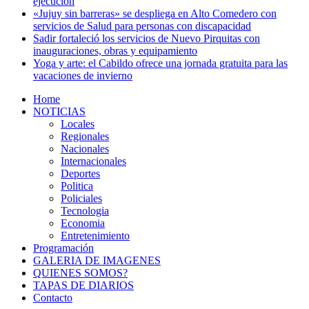
ejecución
«Jujuy sin barreras» se despliega en Alto Comedero con
servicios de Salud para personas con discapacidad
Sadir fortaleció los servicios de Nuevo Pirquitas con
inauguraciones, obras y equipamiento
Yoga y arte: el Cabildo ofrece una jornada gratuita para las
vacaciones de invierno
Home
NOTICIAS
Locales
Regionales
Nacionales
Internacionales
Deportes
Politica
Policiales
Tecnologia
Economia
Entretenimiento
Programación
GALERIA DE IMAGENES
QUIENES SOMOS?
TAPAS DE DIARIOS
Contacto