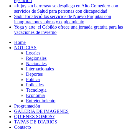
ejecución
«Jujuy sin barreras» se despliega en Alto Comedero con
servicios de Salud para personas con discapacidad
Sadir fortaleció los servicios de Nuevo Pirquitas con
inauguraciones, obras y equipamiento
Yoga y arte: el Cabildo ofrece una jornada gratuita para las
vacaciones de invierno
Home
NOTICIAS
Locales
Regionales
Nacionales
Internacionales
Deportes
Politica
Policiales
Tecnologia
Economia
Entretenimiento
Programación
GALERIA DE IMAGENES
QUIENES SOMOS?
TAPAS DE DIARIOS
Contacto