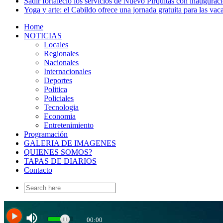
Sadir fortaleció los servicios de Nuevo Pirquitas con inaugurac
Yoga y arte: el Cabildo ofrece una jornada gratuita para las vac
Home
NOTICIAS
Locales
Regionales
Nacionales
Internacionales
Deportes
Politica
Policiales
Tecnologia
Economia
Entretenimiento
Programación
GALERIA DE IMAGENES
QUIENES SOMOS?
TAPAS DE DIARIOS
Contacto
Search
for: