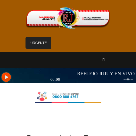
URGENTE
Mejoras edilicias aseguran calidad de atención
en el Hospital Calilegua
Las obras para el nuevo edificio de Hídricos
están en plena ejecución
«Jujuy sin barreras» se despliega en Alto
Comedero con servicios de Salud para personas
con discapacidad
Sadir fortaleció los servicios de Nuevo Pirquitas
con inauguraciones, obras y equipamiento
Yoga y arte: el Cabildo ofrece una jornada
gratuita para las vacaciones de invierno