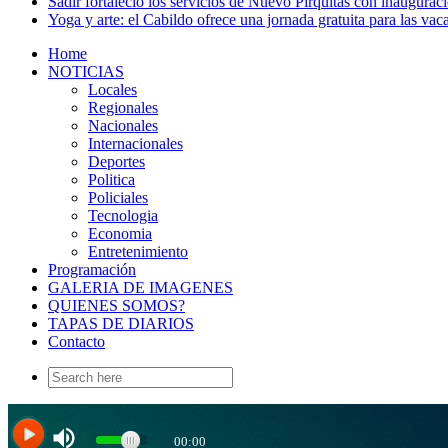
Sadir fortaleció los servicios de Nuevo Pirquitas con inaugurac
Yoga y arte: el Cabildo ofrece una jornada gratuita para las vac
Home
NOTICIAS
Locales
Regionales
Nacionales
Internacionales
Deportes
Politica
Policiales
Tecnologia
Economia
Entretenimiento
Programación
GALERIA DE IMAGENES
QUIENES SOMOS?
TAPAS DE DIARIOS
Contacto
Search
for: