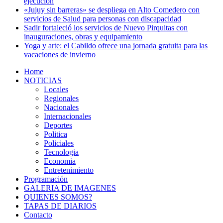
ejecución
«Jujuy sin barreras» se despliega en Alto Comedero con
servicios de Salud para personas con discapacidad
Sadir fortaleció los servicios de Nuevo Pirquitas con
inauguraciones, obras y equipamiento
Yoga y arte: el Cabildo ofrece una jornada gratuita para las
vacaciones de invierno
Home
NOTICIAS
Locales
Regionales
Nacionales
Internacionales
Deportes
Politica
Policiales
Tecnologia
Economia
Entretenimiento
Programación
GALERIA DE IMAGENES
QUIENES SOMOS?
TAPAS DE DIARIOS
Contacto