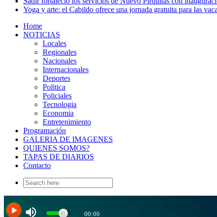
Sadir fortaleció los servicios de Nuevo Pirquitas con inaugurac
Yoga y arte: el Cabildo ofrece una jornada gratuita para las vac
Home
NOTICIAS
Locales
Regionales
Nacionales
Internacionales
Deportes
Politica
Policiales
Tecnologia
Economia
Entretenimiento
Programación
GALERIA DE IMAGENES
QUIENES SOMOS?
TAPAS DE DIARIOS
Contacto
Search
for: