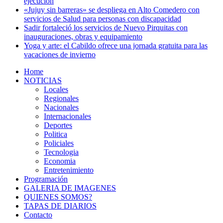
ejecución
«Jujuy sin barreras» se despliega en Alto Comedero con
servicios de Salud para personas con discapacidad
Sadir fortaleció los servicios de Nuevo Pirquitas con
inauguraciones, obras y equipamiento
Yoga y arte: el Cabildo ofrece una jornada gratuita para las
vacaciones de invierno
Home
NOTICIAS
Locales
Regionales
Nacionales
Internacionales
Deportes
Politica
Policiales
Tecnologia
Economia
Entretenimiento
Programación
GALERIA DE IMAGENES
QUIENES SOMOS?
TAPAS DE DIARIOS
Contacto