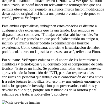
de que han habido inundaciones en la zona. Una vez que esté todo
estabilizado, se podrá hacer un relevamiento termográfico que nos
permita observar, por ejemplo, si algunos muros fueron modificados
de su estado original o si había una puerta o ventana y después se
cerró”, precisa Velázquez.
Para ambas especialistas, trabajar en estos espacios es distinto a
cualquiera otra experiencia que hayan tenido. Los sentidos se
disparan hasta conmover. “Trabajar esos días ahí fue terrible. Yo
tengo 63 años y pensaba en que podría haber tenido un amigo o,
incluso, yo misma haber podido experimentar esa horrible
experiencia. Como contracara, uno siente la satisfacción de haber
podido colaborar con la justicia en estas causas”, reflexiona Pinto.
Por su parte, Velázquez enfatiza en el aporte de las herramientas
científicas y tecnológicas y su correlato con el compromiso de cada
técnico. “Esto es un inicio. Se pueden desarrollar técnicas nuevas,
aprovechando la formación del INTI, para dar respuesta a las
consultas del personal que trabaja en la conservación de estos sitios.
Ir a estos lugares te moviliza. Por eso, hay una entrega enorme de
todos los grupos de investigación para preservarlos, cuidarlos y
develar lo que surja, porque son testimonios de la historia y ahí
estamos para trabajar sobre ellos”, concluye.