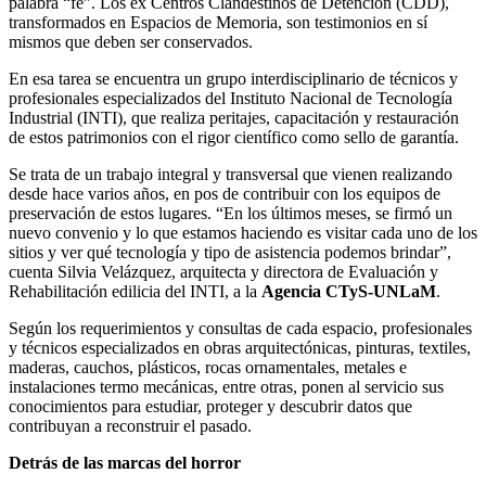
palabra “fe”. Los ex Centros Clandestinos de Detención (CDD),
transformados en Espacios de Memoria, son testimonios en sí
mismos que deben ser conservados.
En esa tarea se encuentra un grupo interdisciplinario de técnicos y
profesionales especializados del Instituto Nacional de Tecnología
Industrial (INTI), que realiza peritajes, capacitación y restauración
de estos patrimonios con el rigor científico como sello de garantía.
Se trata de un trabajo integral y transversal que vienen realizando
desde hace varios años, en pos de contribuir con los equipos de
preservación de estos lugares. “En los últimos meses, se firmó un
nuevo convenio y lo que estamos haciendo es visitar cada uno de los
sitios y ver qué tecnología y tipo de asistencia podemos brindar”,
cuenta Silvia Velázquez, arquitecta y directora de Evaluación y
Rehabilitación edilicia del INTI, a la
Agencia CTyS-UNLaM
.
Según los requerimientos y consultas de cada espacio, profesionales
y técnicos especializados en obras arquitectónicas, pinturas, textiles,
maderas, cauchos, plásticos, rocas ornamentales, metales e
instalaciones termo mecánicas, entre otras, ponen al servicio sus
conocimientos para estudiar, proteger y descubrir datos que
contribuyan a reconstruir el pasado.
Detrás de las marcas del horror