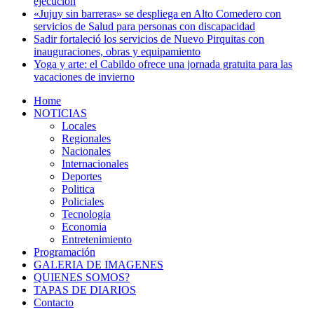
ejecución
«Jujuy sin barreras» se despliega en Alto Comedero con
servicios de Salud para personas con discapacidad
Sadir fortaleció los servicios de Nuevo Pirquitas con
inauguraciones, obras y equipamiento
Yoga y arte: el Cabildo ofrece una jornada gratuita para las
vacaciones de invierno
Home
NOTICIAS
Locales
Regionales
Nacionales
Internacionales
Deportes
Politica
Policiales
Tecnologia
Economia
Entretenimiento
Programación
GALERIA DE IMAGENES
QUIENES SOMOS?
TAPAS DE DIARIOS
Contacto