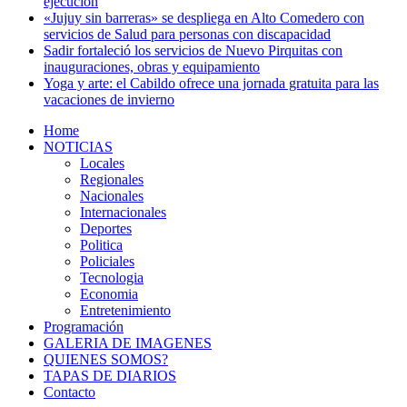
ejecución
«Jujuy sin barreras» se despliega en Alto Comedero con
servicios de Salud para personas con discapacidad
Sadir fortaleció los servicios de Nuevo Pirquitas con
inauguraciones, obras y equipamiento
Yoga y arte: el Cabildo ofrece una jornada gratuita para las
vacaciones de invierno
Home
NOTICIAS
Locales
Regionales
Nacionales
Internacionales
Deportes
Politica
Policiales
Tecnologia
Economia
Entretenimiento
Programación
GALERIA DE IMAGENES
QUIENES SOMOS?
TAPAS DE DIARIOS
Contacto