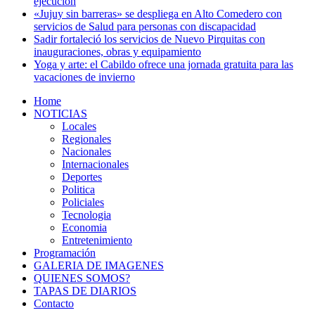
ejecución
«Jujuy sin barreras» se despliega en Alto Comedero con
servicios de Salud para personas con discapacidad
Sadir fortaleció los servicios de Nuevo Pirquitas con
inauguraciones, obras y equipamiento
Yoga y arte: el Cabildo ofrece una jornada gratuita para las
vacaciones de invierno
Home
NOTICIAS
Locales
Regionales
Nacionales
Internacionales
Deportes
Politica
Policiales
Tecnologia
Economia
Entretenimiento
Programación
GALERIA DE IMAGENES
QUIENES SOMOS?
TAPAS DE DIARIOS
Contacto