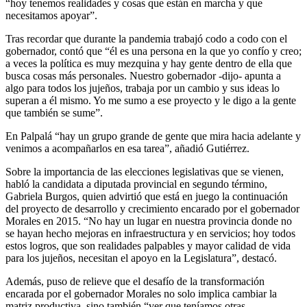
“hoy tenemos realidades y cosas que están en marcha y que
necesitamos apoyar”.
Tras recordar que durante la pandemia trabajó codo a codo con el
gobernador, contó que “él es una persona en la que yo confío y creo;
a veces la política es muy mezquina y hay gente dentro de ella que
busca cosas más personales. Nuestro gobernador -dijo- apunta a
algo para todos los jujeños, trabaja por un cambio y sus ideas lo
superan a él mismo. Yo me sumo a ese proyecto y le digo a la gente
que también se sume”.
En Palpalá “hay un grupo grande de gente que mira hacia adelante y
venimos a acompañarlos en esa tarea”, añadió Gutiérrez.
Sobre la importancia de las elecciones legislativas que se vienen,
habló la candidata a diputada provincial en segundo término,
Gabriela Burgos, quien advirtió que está en juego la continuación
del proyecto de desarrollo y crecimiento encarado por el gobernador
Morales en 2015. “No hay un lugar en nuestra provincia donde no
se hayan hecho mejoras en infraestructura y en servicios; hoy todos
estos logros, que son realidades palpables y mayor calidad de vida
para los jujeños, necesitan el apoyo en la Legislatura”, destacó.
Además, puso de relieve que el desafío de la transformación
encarada por el gobernador Morales no solo implica cambiar la
matriz productiva, sino también “ver que teníamos otras