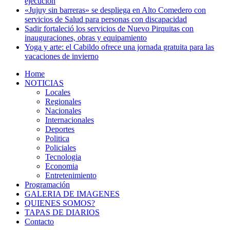
ejecución
«Jujuy sin barreras» se despliega en Alto Comedero con
servicios de Salud para personas con discapacidad
Sadir fortaleció los servicios de Nuevo Pirquitas con
inauguraciones, obras y equipamiento
Yoga y arte: el Cabildo ofrece una jornada gratuita para las
vacaciones de invierno
Home
NOTICIAS
Locales
Regionales
Nacionales
Internacionales
Deportes
Politica
Policiales
Tecnologia
Economia
Entretenimiento
Programación
GALERIA DE IMAGENES
QUIENES SOMOS?
TAPAS DE DIARIOS
Contacto