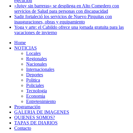
ejecución
«Jujuy sin barreras» se despliega en Alto Comedero con
servicios de Salud para personas con discapacidad
Sadir fortaleció los servicios de Nuevo Pirquitas con
inauguraciones, obras y equipamiento
Yoga y arte: el Cabildo ofrece una jornada gratuita para las
vacaciones de invierno
Home
NOTICIAS
Locales
Regionales
Nacionales
Internacionales
Deportes
Politica
Policiales
Tecnologia
Economia
Entretenimiento
Programación
GALERIA DE IMAGENES
QUIENES SOMOS?
TAPAS DE DIARIOS
Contacto