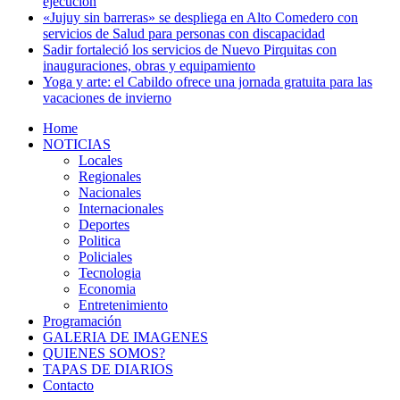
ejecución
«Jujuy sin barreras» se despliega en Alto Comedero con
servicios de Salud para personas con discapacidad
Sadir fortaleció los servicios de Nuevo Pirquitas con
inauguraciones, obras y equipamiento
Yoga y arte: el Cabildo ofrece una jornada gratuita para las
vacaciones de invierno
Home
NOTICIAS
Locales
Regionales
Nacionales
Internacionales
Deportes
Politica
Policiales
Tecnologia
Economia
Entretenimiento
Programación
GALERIA DE IMAGENES
QUIENES SOMOS?
TAPAS DE DIARIOS
Contacto