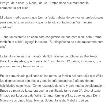
Evelyn, de 7 años, y Mabel, de 10. “Emma tiene que mantener la
compostura por ellas”.
El citado medio apunta que Emma
“está trabajando con varios profesionales
para ayudar”
a su esposo y que ha tenido contacto con “los mejores
médicos”.
“Tiene un asistente en casa para asegurarse de que esté bien, pero Emma
también lo cuida
”, agregó la fuente. “
Su diagnóstico ha sido impactante para
ella”.
La familia vive en una mansión de
9,8 millones de dólares
en Brentwood
Park, Los Ángeles, que consta de 7 dormitorios, 12 baños, 2 cocinas, una
piscina, sauna y todos los lujos
En un comunicado publicado en las redes, la familia del actor dijo que Willis
fue diagnosticado con afasia y que la enfermedad está afectando sus
habilidades cognitivas.
“Como resultado de esto y con mucha consideración,
Bruce se retira de la carrera que ha significado tanto para él
”, dice el texto
firmado por la esposa de Willis, Emma Heming Willis, su ex esposa Demi
Moore y sus cinco hijas, Rumer, Scout, Tallulah, Mabel y Evelyn.