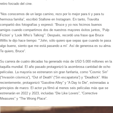
retiro forzado del cine.
“Nos conocemos de un largo camino, rezo por lo mejor para ti y para tu
hermosa familia
”, escribió
Stallone en Instagram
. En tanto, Travolta
compartió dos fotografías y expresó: “Bruce y yo nos hicimos buenos
amigos cuando compartimos dos de nuestros mayores éxitos juntos, ‘Pulp
Fiction’ y ‘Look Who’s Talking’”. Después, recordó una frase que
Bruce
Willis
le dijo hace tiempo:
“‘John, sólo quiero que sepas que cuando te pasa
algo bueno, siento que me está pasando a mí’. Así de generosa es su alma.
Te quiero, Bruce”.
Su carrera de cuatro décadas ha generado más de USD 5.000 millones en la
taquilla mundial. El año pasado protagonizó la asombrosa cantidad de ocho
películas. La mayoría se estrenaron sin gran fanfarria, como “Cosmic Sin”
(“Invasión cósmica”), “Out of Death” (“Sin escapatoria”) y “Deadlock”. Más
recientemente, protagonizó “Gasoline Alley” y “A Day to Die”, estrenadas a
principios de marzo. El actor ya filmó al menos seis películas más que se
estrenarán en 2022 y 2023, incluidas “Die Like Lovers”, “Corrective
Measures” y “The Wrong Place”.