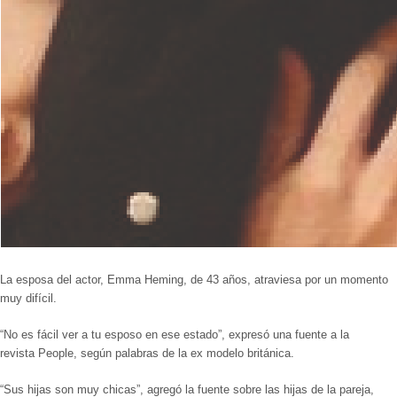
La esposa del actor,
Emma Heming
, de 43 años, atraviesa por un momento
muy difícil.
“No es fácil ver a tu esposo en ese estado
”, expresó una fuente a la
revista
People
, según palabras de la ex modelo británica.
“Sus hijas son muy chicas”
, agregó la fuente sobre las hijas de la pareja,