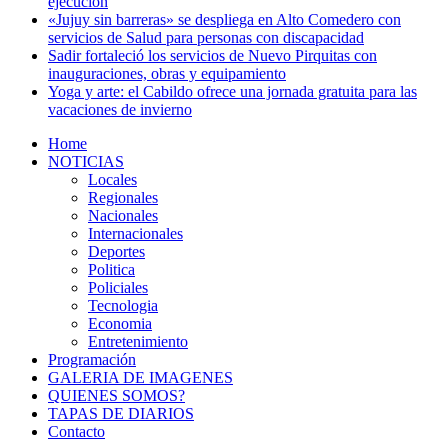
ejecución
«Jujuy sin barreras» se despliega en Alto Comedero con
servicios de Salud para personas con discapacidad
Sadir fortaleció los servicios de Nuevo Pirquitas con
inauguraciones, obras y equipamiento
Yoga y arte: el Cabildo ofrece una jornada gratuita para las
vacaciones de invierno
Home
NOTICIAS
Locales
Regionales
Nacionales
Internacionales
Deportes
Politica
Policiales
Tecnologia
Economia
Entretenimiento
Programación
GALERIA DE IMAGENES
QUIENES SOMOS?
TAPAS DE DIARIOS
Contacto