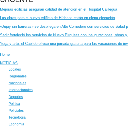
Mejoras edilicias aseguran calidad de atención en el Hospital Calilegua
Las obras para el nuevo edificio de Hídricos están en plena ejecución
«Jujuy sin barreras» se despliega en Alto Comedero con servicios de Salud 
Sadir fortaleció los servicios de Nuevo Pirquitas con inauguraciones, obras 
Yoga y arte: el Cabildo ofrece una jornada gratuita para las vacaciones de inv
Home
NOTICIAS
Locales
Regionales
Nacionales
Internacionales
Deportes
Politica
Policiales
Tecnologia
Economia