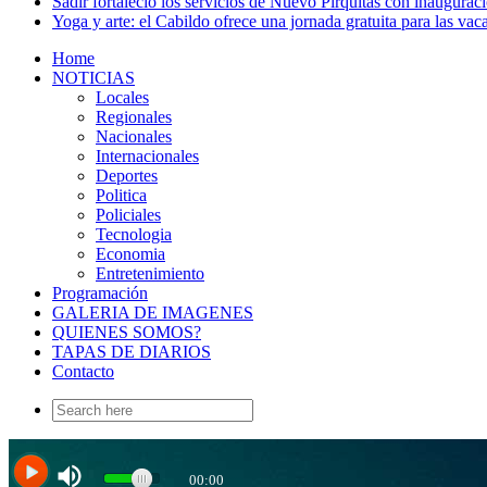
Sadir fortaleció los servicios de Nuevo Pirquitas con inaugurac
Yoga y arte: el Cabildo ofrece una jornada gratuita para las vac
Home
NOTICIAS
Locales
Regionales
Nacionales
Internacionales
Deportes
Politica
Policiales
Tecnologia
Economia
Entretenimiento
Programación
GALERIA DE IMAGENES
QUIENES SOMOS?
TAPAS DE DIARIOS
Contacto
Search
for: