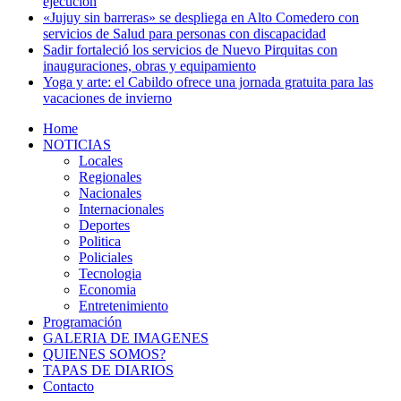
ejecución
«Jujuy sin barreras» se despliega en Alto Comedero con
servicios de Salud para personas con discapacidad
Sadir fortaleció los servicios de Nuevo Pirquitas con
inauguraciones, obras y equipamiento
Yoga y arte: el Cabildo ofrece una jornada gratuita para las
vacaciones de invierno
Home
NOTICIAS
Locales
Regionales
Nacionales
Internacionales
Deportes
Politica
Policiales
Tecnologia
Economia
Entretenimiento
Programación
GALERIA DE IMAGENES
QUIENES SOMOS?
TAPAS DE DIARIOS
Contacto