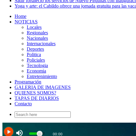
Sadir fortaleció los servicios de Nuevo Pirquitas con inaugurac
Yoga y arte: el Cabildo ofrece una jornada gratuita para las vac
Home
NOTICIAS
Locales
Regionales
Nacionales
Internacionales
Deportes
Politica
Policiales
Tecnologia
Economia
Entretenimiento
Programación
GALERIA DE IMAGENES
QUIENES SOMOS?
TAPAS DE DIARIOS
Contacto
Search
for: