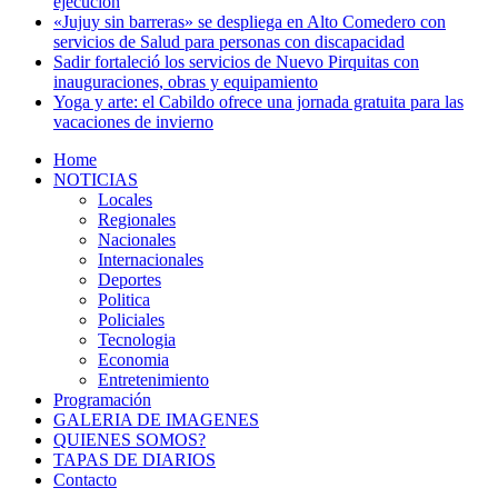
ejecución
«Jujuy sin barreras» se despliega en Alto Comedero con
servicios de Salud para personas con discapacidad
Sadir fortaleció los servicios de Nuevo Pirquitas con
inauguraciones, obras y equipamiento
Yoga y arte: el Cabildo ofrece una jornada gratuita para las
vacaciones de invierno
Home
NOTICIAS
Locales
Regionales
Nacionales
Internacionales
Deportes
Politica
Policiales
Tecnologia
Economia
Entretenimiento
Programación
GALERIA DE IMAGENES
QUIENES SOMOS?
TAPAS DE DIARIOS
Contacto