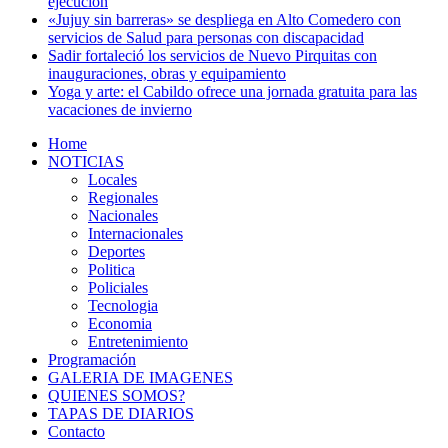
ejecución
«Jujuy sin barreras» se despliega en Alto Comedero con
servicios de Salud para personas con discapacidad
Sadir fortaleció los servicios de Nuevo Pirquitas con
inauguraciones, obras y equipamiento
Yoga y arte: el Cabildo ofrece una jornada gratuita para las
vacaciones de invierno
Home
NOTICIAS
Locales
Regionales
Nacionales
Internacionales
Deportes
Politica
Policiales
Tecnologia
Economia
Entretenimiento
Programación
GALERIA DE IMAGENES
QUIENES SOMOS?
TAPAS DE DIARIOS
Contacto